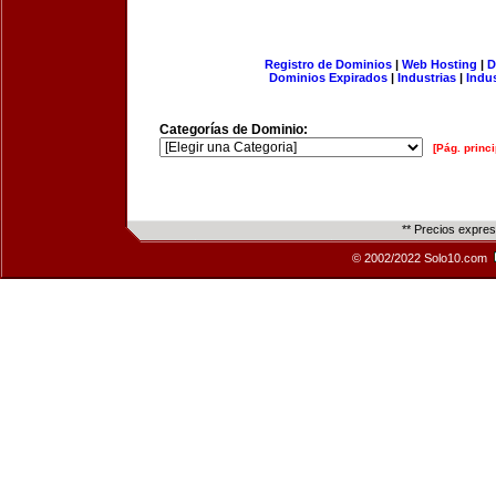
Registro de Dominios
|
Web Hosting
|
D
Dominios Expirados
|
Industrias
|
Indu
Categorías de Dominio:
[Pág. princi
** Precios expre
© 2002/2022 Solo10.com