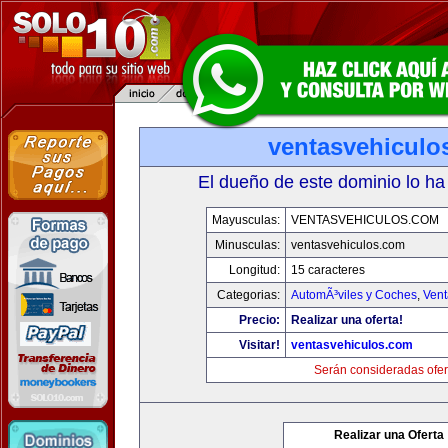
ventasvehiculo
El dueño de este dominio lo ha
Mayusculas:
VENTASVEHICULOS.COM
Minusculas:
ventasvehiculos.com
Longitud:
15 caracteres
Categorias:
AutomÃ³viles y Coches
,
Vent
Precio:
Realizar una oferta!
Visitar!
ventasvehiculos.com
Serán consideradas ofer
Realizar una Oferta