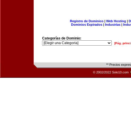
Registro de Dominios
|
Web Hosting
|
D
Dominios Expirados
|
Industrias
|
Indu
Categorías de Dominio:
[Pág. princi
** Precios expre
© 2002/2022 Solo10.com