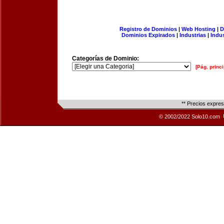
Registro de Dominios
|
Web Hosting
|
D
Dominios Expirados
|
Industrias
|
Indu
Categorías de Dominio:
[Pág. princi
** Precios expre
© 2002/2022 Solo10.com