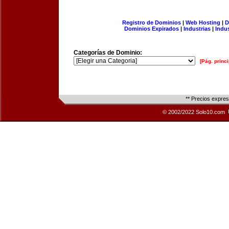
Registro de Dominios
|
Web Hosting
|
D
Dominios Expirados
|
Industrias
|
Indu
Categorías de Dominio:
[Pág. princi
** Precios expre
© 2002/2022 Solo10.com