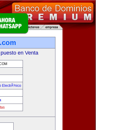
a.com
 puesto en Venta
.COM
 ElectrÃ³nico
!
m
tas