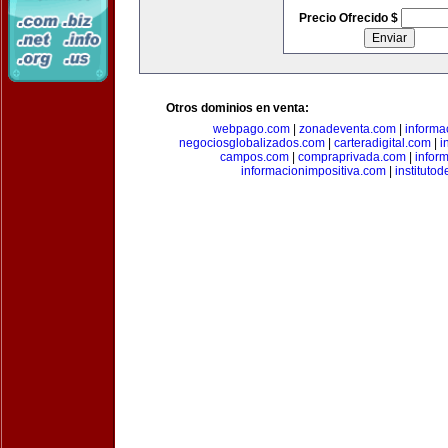
Precio Ofrecido $
Otros dominios en venta:
webpago.com
|
zonadeventa.com
|
inform
negociosglobalizados.com
|
carteradigital.com
|
i
campos.com
|
compraprivada.com
|
infor
informacionimpositiva.com
|
instituto