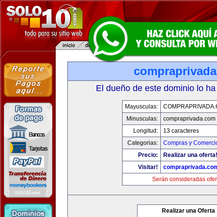
compraprivad
El dueño de este dominio lo ha
Mayusculas:
COMPRAPRIVADA
Minusculas:
compraprivada.com
Longitud:
13 caracteres
Categorias:
Compras y Comercio
Precio:
Realizar una oferta
Visitar!
compraprivada.co
Serán consideradas ofer
Realizar una Oferta