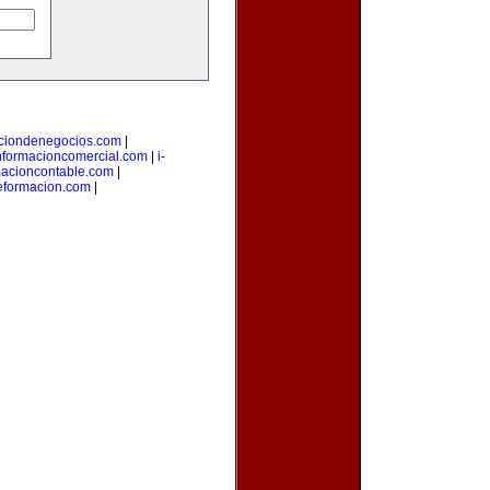
aciondenegocios.com
|
nformacioncomercial.com
|
i-
macioncontable.com
|
deformacion.com
|